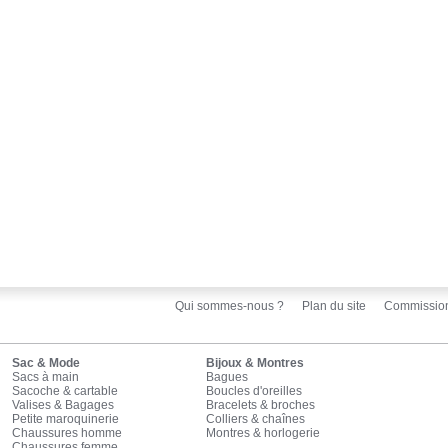
Qui sommes-nous ?
Plan du site
Commissio
Sac & Mode
Bijoux & Montres
Sacs à main
Bagues
Sacoche & cartable
Boucles d'oreilles
Valises & Bagages
Bracelets & broches
Petite maroquinerie
Colliers & chaînes
Chaussures homme
Montres & horlogerie
Chaussures femme