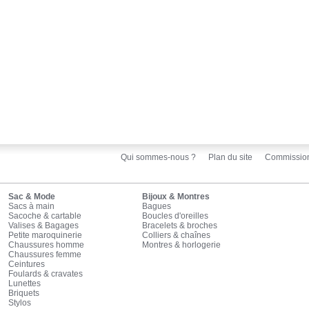
Qui sommes-nous ?
Plan du site
Commissio
Sac & Mode
Bijoux & Montres
Sacs à main
Bagues
Sacoche & cartable
Boucles d'oreilles
Valises & Bagages
Bracelets & broches
Petite maroquinerie
Colliers & chaînes
Chaussures homme
Montres & horlogerie
Chaussures femme
Ceintures
Foulards & cravates
Lunettes
Briquets
Stylos