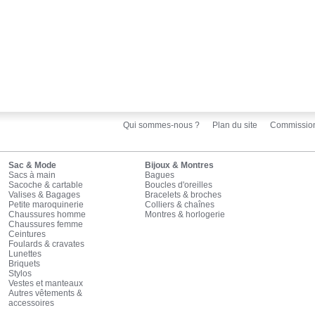
Qui sommes-nous ?
Plan du site
Commissio
Sac & Mode
Bijoux & Montres
Sacs à main
Bagues
Sacoche & cartable
Boucles d'oreilles
Valises & Bagages
Bracelets & broches
Petite maroquinerie
Colliers & chaînes
Chaussures homme
Montres & horlogerie
Chaussures femme
Ceintures
Foulards & cravates
Lunettes
Briquets
Stylos
Vestes et manteaux
Autres vêtements &
accessoires