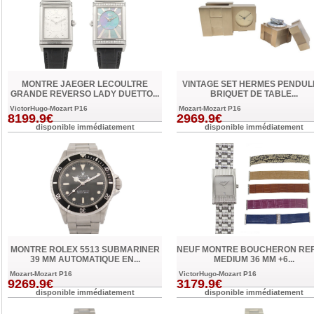
MONTRE JAEGER LECOULTRE
VINTAGE SET HERMES PENDUL
GRANDE REVERSO LADY DUETTO...
BRIQUET DE TABLE...
VictorHugo-Mozart P16
Mozart-Mozart P16
8199.9€
2969.9€
disponible immédiatement
disponible immédiatement
MONTRE ROLEX 5513 SUBMARINER
NEUF MONTRE BOUCHERON RE
39 MM AUTOMATIQUE EN...
MEDIUM 36 MM +6...
Mozart-Mozart P16
VictorHugo-Mozart P16
9269.9€
3179.9€
disponible immédiatement
disponible immédiatement