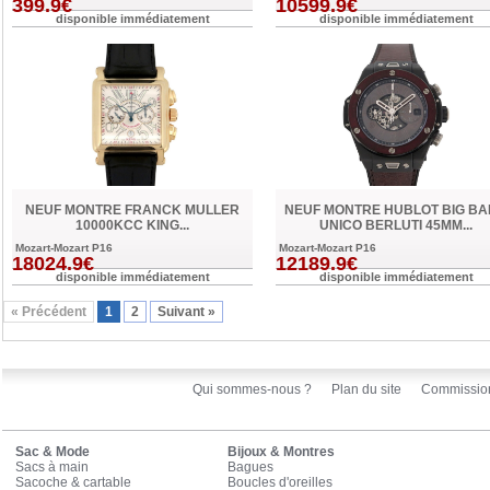
399.9€
10599.9€
disponible immédiatement
disponible immédiatement
NEUF MONTRE FRANCK MULLER
NEUF MONTRE HUBLOT BIG B
10000KCC KING...
UNICO BERLUTI 45MM...
Mozart-Mozart P16
Mozart-Mozart P16
18024.9€
12189.9€
disponible immédiatement
disponible immédiatement
« Précédent
1
2
Suivant »
Qui sommes-nous ?
Plan du site
Commissio
Sac & Mode
Bijoux & Montres
Sacs à main
Bagues
Sacoche & cartable
Boucles d'oreilles