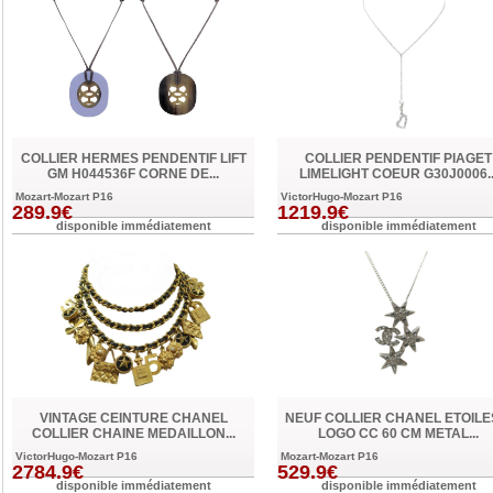
COLLIER HERMES PENDENTIF LIFT
COLLIER PENDENTIF PIAGET
GM H044536F CORNE DE...
LIMELIGHT COEUR G30J0006..
Mozart-Mozart P16
VictorHugo-Mozart P16
289.9€
1219.9€
disponible immédiatement
disponible immédiatement
VINTAGE CEINTURE CHANEL
NEUF COLLIER CHANEL ETOILE
COLLIER CHAINE MEDAILLON...
LOGO CC 60 CM METAL...
VictorHugo-Mozart P16
Mozart-Mozart P16
2784.9€
529.9€
disponible immédiatement
disponible immédiatement