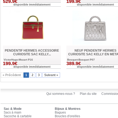
529.9€
199.9€
disponible immédiatement
disponible immédiatement
PENDENTIF HERMES ACCESSOIRE
NEUF PENDENTIF HERMES
CURIOSITE SAC KELLY...
CURIOSITE SAC KELLY EN METAL
VictorHugo-Mozart P16
Bosquet-Bosquet P07
199.9€
389.9€
disponible immédiatement
disponible immédiatement
« Précédent
1
2
3
Suivant »
Qui sommes-nous ?
Plan du site
Commissio
Sac & Mode
Bijoux & Montres
Sacs à main
Bagues
Sacoche & cartable
Boucles d'oreilles